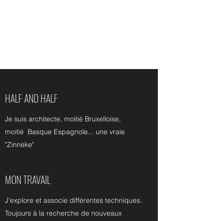
INGRID LOUIS
HALF AND HALF
Je suis architecte, moitié Bruxelloise,
moitié Basque Espagnole... une vraie
"Zinneke"
MON TRAVAIL
J'explore et associe différentes techniques.
Toujours à la recherche de nouveaux