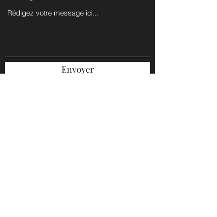
Envoyer
ATELIER INGRID LOUIS
Avenue Minerve 31
1190 Bruxelles
louisingrid.bxl@gmail.com
+32 496 41 13 06