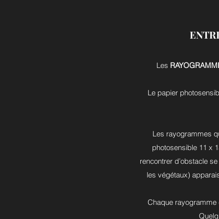
ENTR
Les
RAYOGRAMM
Le papier photosensible
Les rayogrammes qui
photosensible 11 x 15
rencontrer d’obstacle se 
les végétaux) apparais
Chaque rayogramme est 
Quelqu